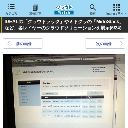
カテゴリ
過去記事
検索
Impressサイト
IDEALの「クラウドラック」やミドクラの「MidoStack」
など、各レイヤーのクラウドソリューションを展示
(6/24)
前の画像
次の画像