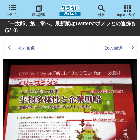
カテゴリ
過去記事
検索
Impressサイト
「一太郎、第二章へ」最新版はTwitterやポメラとの連携も
(6/10)
前の画像
次の画像