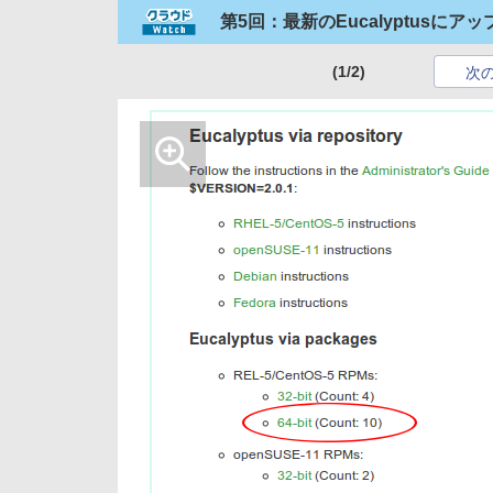
第5回：最新のEucalyptusにア
(1/2)
次