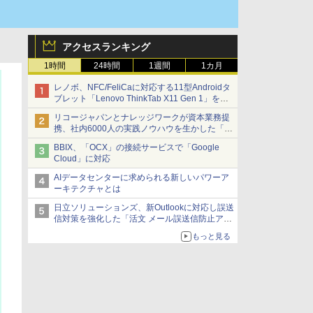
アクセスランキング
1時間
24時間
1週間
1カ月
レノボ、NFC/FeliCaに対応する11型Androidタ
ブレット「Lenovo ThinkTab X11 Gen 1」を発
売
リコージャパンとナレッジワークが資本業務提
携、社内6000人の実践ノウハウを生かした「AI
商談記録 for RICOH」を展開へ
BBIX、「OCX」の接続サービスで「Google
Cloud」に対応
AIデータセンターに求められる新しいパワーア
ーキテクチャとは
日立ソリューションズ、新Outlookに対応し誤送
信対策を強化した「活文 メール誤送信防止アド
インサービス」を提供
もっと見る