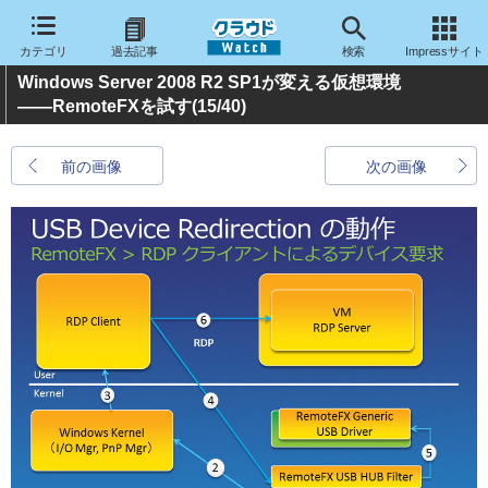
カテゴリ
過去記事
検索
Impressサイト
Windows Server 2008 R2 SP1が変える仮想環境
――RemoteFXを試す
(15/40)
前の画像
次の画像