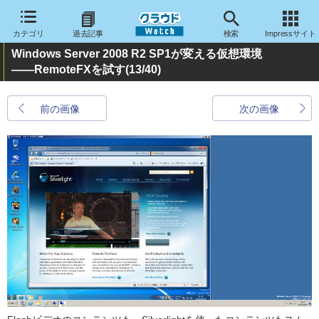
カテゴリ
過去記事
検索
Impressサイト
Windows Server 2008 R2 SP1が変える仮想環境
――RemoteFXを試す
(13/40)
前の画像
次の画像