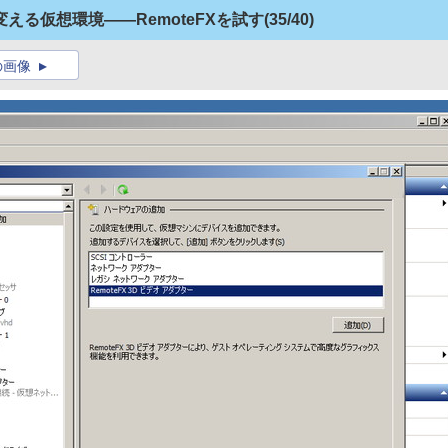
 SP1が変える仮想環境――RemoteFXを試す
(35/40)
の画像