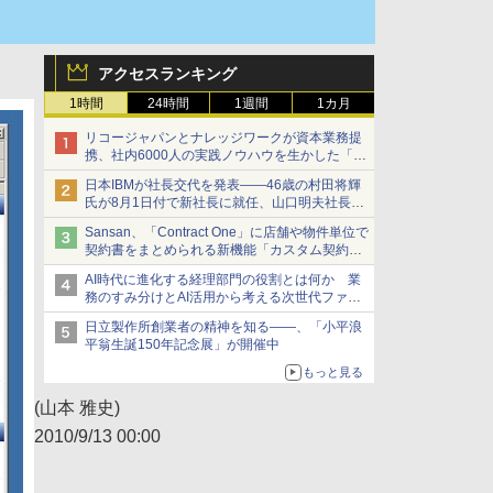
アクセスランキング
1時間
24時間
1週間
1カ月
リコージャパンとナレッジワークが資本業務提
携、社内6000人の実践ノウハウを生かした「AI
商談記録 for RICOH」を展開へ
日本IBMが社長交代を発表――46歳の村田将輝
氏が8月1日付で新社長に就任、山口明夫社長は
会長へ
Sansan、「Contract One」に店舗や物件単位で
契約書をまとめられる新機能「カスタム契約ツ
リー」を追加
AI時代に進化する経理部門の役割とは何か 業
務のすみ分けとAI活用から考える次世代ファイ
ナンス戦略
日立製作所創業者の精神を知る――、「小平浪
平翁生誕150年記念展」が開催中
もっと見る
(山本 雅史)
2010/9/13 00:00