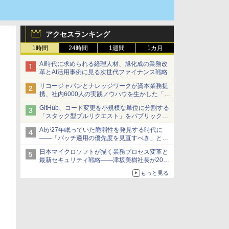
アクセスランキング
1時間
24時間
1週間
1カ月
AI時代に求められる経理人材、旭化成の業務改
革とAI活用事例に見る次世代ファイナンス戦略
リコージャパンとナレッジワークが資本業務提
携、社内6000人の実践ノウハウを生かした「AI
商談記録 for RICOH」を展開へ
GitHub、コード変更を小規模な単位に分割する
「スタック型プルリクエスト」をパブリックプ
レビューで提供
AIが27年眠っていた脆弱性を発見する時代に
――「パッチ適用の優先度を見直すべき」とセ
キュリティ専門家
日本マイクロソフトが描く業務プロセス変革と
最新セキュリティ戦略――津坂美樹社長が2027
年度戦略を説明
もっと見る