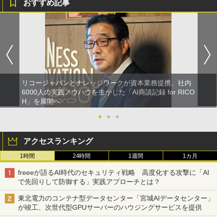
おすすめ記事
リコージャパンとナレッジワークが資本業務提携、社内
6000人の実践ノウハウを生かした「AI商談記録 for RICO
H」を展開へ
●
●
●
アクセスランキング
1時間
24時間
1週間
1カ月
freeeが語るAI時代のセキュリティ戦略 高度化する攻撃に「AI
で先回りして防御する」実践アプローチとは？
東北電力のコンテナ型データセンター「宮城AIデータセンター」
が竣工、次世代型GPUサーバーのハウジングサービスを提供