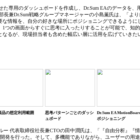
思考に合わせた専用のダッシュボードを作成し、Dr.Sum EAのデー
部長兼Dr.Sum戦略グループマネージャーの小島薫氏は、「よ
要な情報を、自分の好きな場所にポジショニングできるように
、1つの画面からすぐに思考に入ったりすることが可能で、知
となるが、現場担当者も含めた幅広い層に活用を広げていきた
I製品の想定利用範囲
思考パターンごとのダッシ
Dr.Sum EA MotionBoa
ュボード
ポジショニング
たフォー・クルー 代表取締役社長兼CTOの田中潤氏は、「『自由分析
に開発を行った。そして、多機能でありながら、ユーザーの用