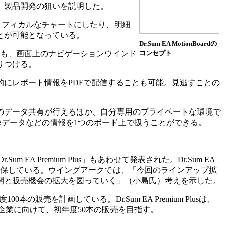
、製品開発の狙いを説明した。
ラフィカルなチャートにしたり、明細
とが可能となっている。
Dr.Sum EA MotionBoardの
も、画面上のナビゲーションウインド
コンセプト
りつける。
にレポート情報をPDFで配信することも可能。見逃すことの
のデータ共有が行えるほか、自分専用のプライベートな環境で
画像データなどの情報を1つのボード上で扱うことができる。
EA Premium Plus」もあわせて発表された。Dr.Sum EA
アを確保している。ウイングアークでは、「今回のラインアップ拡
開と販売機会の拡大を図っていく」（小島氏）考えを示した。
本の販売を計画している。Dr.Sum EA Premium Plusは、
模企業に向けて、初年度50本の販売を目指す。