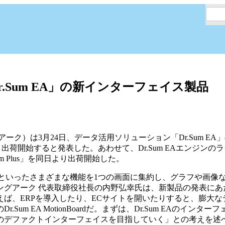
Sum EA」の新インターフェイス製品
ク）は3月24日、データ活用ソリューション「Dr.Sum E
3月31日より出荷開始すると発表した。あわせて、Dr.Sum EAエン
mium Plus」を同日より出荷開始した。
やデータ共有といったさまざまな機能を1つの画面に集約し、グラフや
ングアーク 代表取締役社長の内野弘幸氏は、新製品の発表にあ
ば、ERPを導入したり、ECサイトを開いたりすると、膨大
m EA MotionBoardだ。まずは、Dr.Sum EAのイン
のデファクトインターフェイスを目指していく」との考えを述