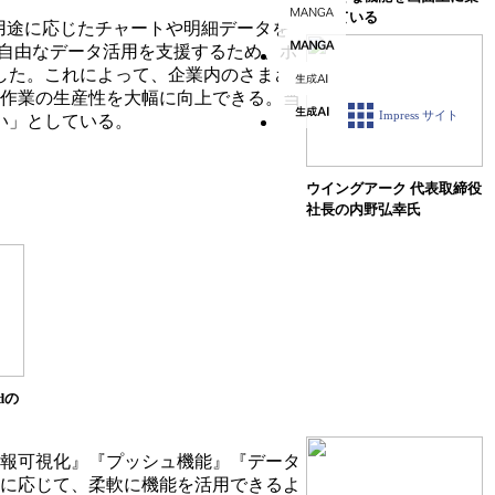
約している
タを、用途に応じたチャートや明細データを
り自由なデータ活用を支援するため、ホ
した。これによって、企業内のさまざ
的作業の生産性を大幅に向上できる。当
Impress サイト
い」としている。
ウイングアーク 代表取締役
社長の内野弘幸氏
rdの
』『情報可視化』『プッシュ機能』『データ
途に応じて、柔軟に機能を活用できるよ