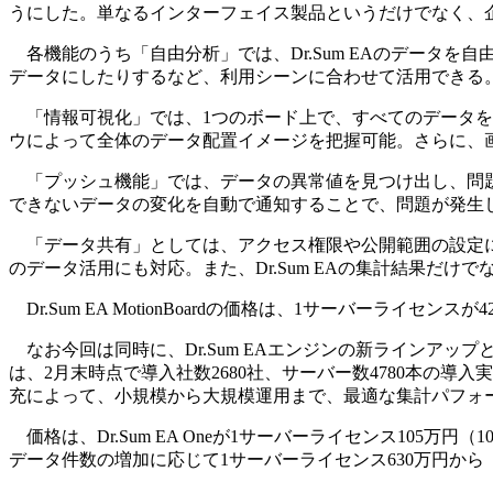
うにした。単なるインターフェイス製品というだけでなく、
各機能のうち「自由分析」では、Dr.Sum EAのデータ
データにしたりするなど、利用シーンに合わせて活用できる
「情報可視化」では、1つのボード上で、すべてのデータを
ウによって全体のデータ配置イメージを把握可能。さらに、
「プッシュ機能」では、データの異常値を見つけ出し、問題
できないデータの変化を自動で通知することで、問題が発生
「データ共有」としては、アクセス権限や公開範囲の設定に
のデータ活用にも対応。また、Dr.Sum EAの集計結果だ
Dr.Sum EA MotionBoardの価格は、1サーバーライセ
なお今回は同時に、Dr.Sum EAエンジンの新ラインアップとして、小規
は、2月末時点で導入社数2680社、サーバー数4780本の導
充によって、小規模から大規模運用まで、最適な集計パフォ
価格は、Dr.Sum EA Oneが1サーバーライセンス105万円（10
データ件数の増加に応じて1サーバーライセンス630万円から