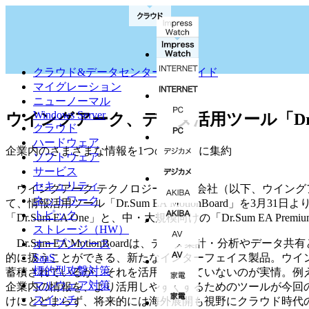
クラウド&データセンター完全ガイド
マイグレーション
ニューノーマル
Windows Server
ウイングアーク、データ活用ツール「Dr.
クラウド
ハードウェア
企業内のさまざまな情報を1つの画面上に集約
ソフトウェア
サービス
セキュリティ
ウイングアーク テクノロジーズ株式会社（以下、ウイングアー
ネットワーク
て、情報活用ツール「Dr.Sum EA MotionBoard」を
トピック
「Dr.Sum EA One」と、中・大規模向けの「Dr.Sum EA Pre
ストレージ（HW）
Dr.Sum EA MotionBoardは、データ集計・分析
オープンソース
的に扱うことができる、新たなインターフェイス製品。ウイ
SaaS
標的型攻撃対策
蓄積されているが、それを活用しきれていないのが実情。例え
マルウェア対策
企業内の情報を、より活用しやすくするためのツールが今回のDr.Su
スイッチ
けにとどまらず、将来的には海外展開も視野にクラウド時代