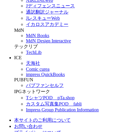
AIRLINEweb
Jディフェンスニュース
通訳翻訳ジャーナル
JレスキューWeb
イカロスアカデミー
MdN
MdN Books
MdN Design Interactive
テックリブ
TechLib
ICE
天海社
Comic curea
impress QuickBooks
PUBFUN
パブファンセルフ
IPGネットワーク
TシャツPOD pTa.shop
カスタム写真集POD fabli
Impress Group Publication Information
本サイトのご利用について
お問い合わせ