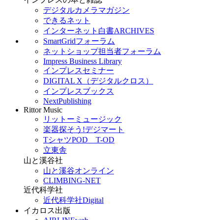
デジタルカメラマガジン
できるネット
インターネット白書ARCHIVES
SmartGridフォーラム
ネットショップ担当者フォーラム
Impress Business Library
インプレスセミナー
DIGITAL X（デジタルクロス）
インプレスブックス
NextPublishing
Rittor Music
リットーミュージック
楽器探そう!デジマート
TシャツPOD T-OD
立東舎
山と溪谷社
山と溪谷オンライン
CLIMBING-NET
近代科学社
近代科学社Digital
イカロス出版