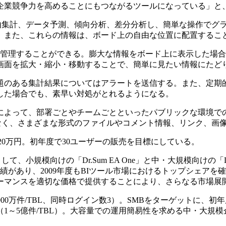
企業競争力を高めることにもつながるツールになっている」と
を自由集計、データ予測、傾向分析、差分分析し、簡単な操作でグ
。また、これらの情報は、ボード上の自由な位置に配置するこ
管理することができる。膨大な情報をボード上に表示した場合
画面を拡大・縮小・移動することで、簡単に見たい情報にたど
のある集計結果についてはアラートを送信する。また、定期的
した場合でも、素早い対処がとれるようになる。
よって、部署ごとやチームごとといったパブリックな環境で
けでなく、さまざまな形式のファイルやコメント情報、リンク、
ンスが420万円。初年度で30ユーザーの販売を目標にしている。
模向けの「Dr.Sum EA One」と中・大規模向けの「Dr.Sum 
入実績があり、2009年度もBIツール市場におけるトップシェ
ーマンスを適切な価格で提供することにより、さらなる市場展
00万件/TBL、同時ログイン数3）。SMBをターゲットに、初年度100
（1～5億件/TBL）。大容量での運用簡易性を求める中・大規