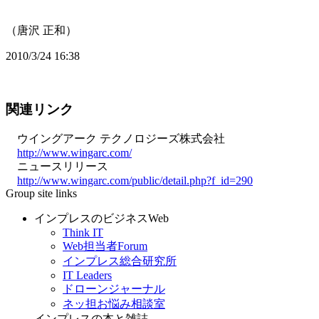
（唐沢 正和）
2010/3/24 16:38
関連リンク
ウイングアーク テクノロジーズ株式会社
http://www.wingarc.com/
ニュースリリース
http://www.wingarc.com/public/detail.php?f_id=290
Group site links
インプレスのビジネスWeb
Think IT
Web担当者Forum
インプレス総合研究所
IT Leaders
ドローンジャーナル
ネッ担お悩み相談室
インプレスの本と雑誌