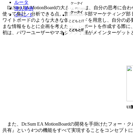
ルータ
Dr.Sum EA MotionBoardの大きな特徴は、自分の
導入事例
使って集計・分析できる点。営業統括本部マーケティング部 
イベント
ワイトボードのような大きな仮想ボードを用意し、自分の必
まな情報をもとに企画を考えたり、レポートを作成する際に
初は、パワーユーザーやマネジメント層がメインターゲット
U
また、Dr.Sum EA MotionBoardの開発を手掛け
共有』という4つの機能をすべて実現することをコンセプト