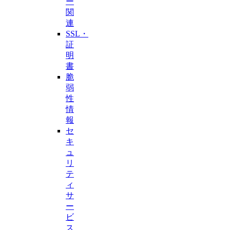
ー
関
連
SSL・
証
明
書
脆
弱
性
情
報
セ
キ
ュ
リ
テ
ィ
サ
ー
ビ
ス