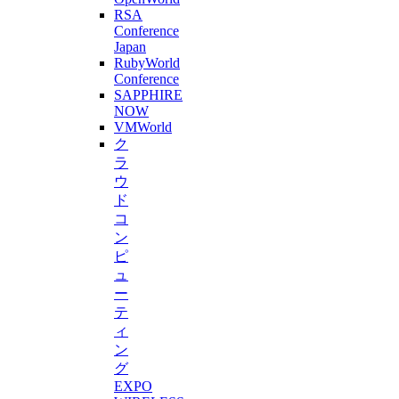
RSA
Conference
Japan
RubyWorld
Conference
SAPPHIRE
NOW
VMWorld
ク
ラ
ウ
ド
コ
ン
ピ
ュ
ー
テ
ィ
ン
グ
EXPO