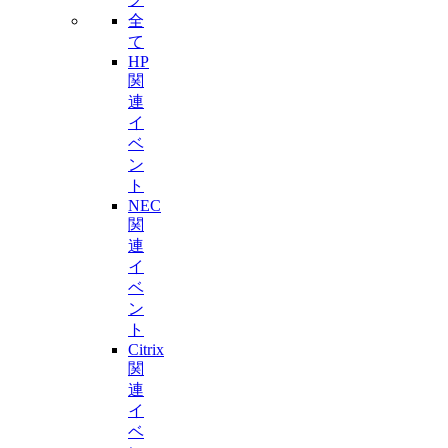
全
て
HP
関
連
イ
ベ
ン
ト
NEC
関
連
イ
ベ
ン
ト
Citrix
関
連
イ
ベ