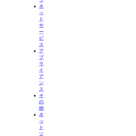
ネ
ッ
ト
サ
ー
ビ
ス
ア
プ
ラ
イ
ア
ン
ス
そ
の
他
ネ
ッ
ト
ソ