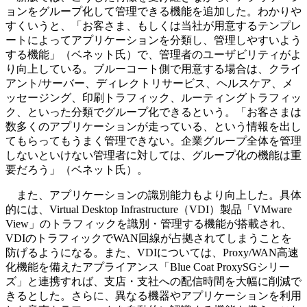
ョンをグループ化して管理できる機能を追加した。わかりや
すくいうと、「お客さま、もしくは当社が用意するテンプレ
ートによってアプリケーションを分類し、管理しやすいよう
する機能」（ベネット氏）で、管理者のユーザビリティがよ
り向上している。ブルーコート側で用意する場合は、クライ
アント/サーバー、ディレクトリサービス、ヘルスケア、メ
ッセージング、印刷トラフィック、ルーティングトラフィッ
ク、といった分類でグループ化できるという。「お客さまは
数多くのアプリケーションが走っている、という情報を出し
てもらってもうまく管理できない。企業グループ全体を管理
しないといけない管理者に対しては、グループ化の機能は重
要だろう」（ベネット氏）。
また、アプリケーションの識別能力もより向上した。具体
的には、Virtual Desktop Infrastructure（VDI）製品「VMware
View」のトラフィックを識別・管理する機能が搭載され、
VDIのトラフィックでWAN回線が占拠されてしまうことを
防げるようになる。また、VDIについては、Proxy/WAN高速
化機能を備えたアプライアンス「Blue Coat ProxySGシリー
ズ」と連携すれば、支店・支社への配信時間を大幅に削減で
きるとした。さらに、異なる機器やアプリケーションを利用