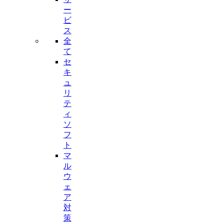
ー
ビ
ス
全
て
セ
キ
ュ
リ
テ
ィ
ソ
フ
ト
マ
ル
ウ
ェ
ア
対
策