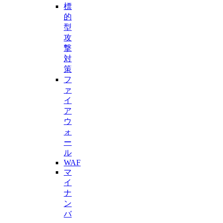
標
的
型
攻
撃
対
策
フ
ァ
イ
ア
ウ
ォ
ー
ル
WAF
マ
イ
ナ
ン
バ