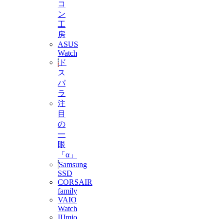
コ
ン
工
房
ASUS
Watch
ド
ス
パ
ラ
注
目
の
一
眼
「α」
Samsung
SSD
CORSAIR
family
VAIO
Watch
IIJmio