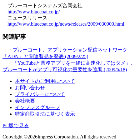
ブルーコートシステムズ合同会社
http://www.bluecoat.co.jp/
ニュースリリース
http://www.bluecoat.co.jp/news/releases/2009/030909.html
関連記事
・
ブルーコート、アプリケーション配信ネットワーク
「ADN」と関連製品を発表 (2009/2/25)
・
「YouTubeと業務アプリを一緒に高速化してはダメ」、
ブルーコートがアプリ可視化の重要性を強調 (2009/6/18)
本サイトのご利用について
お問い合わせ
プライバシーについて
会社概要
インプレスグループ
特定商取引法に基づく表示
PC版で見る
Copyright ©
2026
Impress Corporation. All rights reserved.