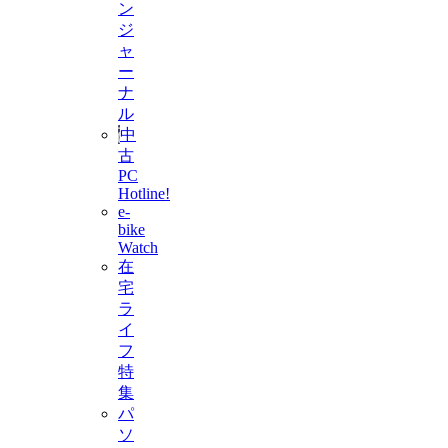
ン
ジ
ャ
ー
ナ
ル
中
古
PC
Hotline!
e-
bike
Watch
在
宅
ラ
イ
フ
特
集
パ
ソ