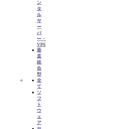
ン
タ
ル
サ
ー
バ
ー・
VPS
垂
直
統
合
型
全
て
ソ
フ
ト
ウ
ェ
ア
サ