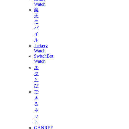
Watch
楽
天
モ
バ
イ
ル
Jackery
Watch
SwitchBot
Watch
ネ
タ
と
ぴ
で
き
る
ネ
ッ
ト
GANREF