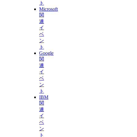
ト
Microsoft
関
連
イ
ベ
ン
ト
Google
関
連
イ
ベ
ン
ト
IBM
関
連
イ
ベ
ン
ト