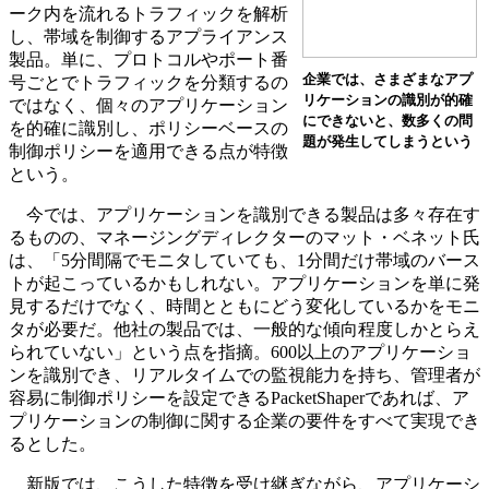
ーク内を流れるトラフィックを解析
し、帯域を制御するアプライアンス
製品。単に、プロトコルやポート番
企業では、さまざまなアプ
号ごとでトラフィックを分類するの
リケーションの識別が的確
ではなく、個々のアプリケーション
にできないと、数多くの問
を的確に識別し、ポリシーベースの
題が発生してしまうという
制御ポリシーを適用できる点が特徴
という。
今では、アプリケーションを識別できる製品は多々存在す
るものの、マネージングディレクターのマット・ベネット氏
は、「5分間隔でモニタしていても、1分間だけ帯域のバース
トが起こっているかもしれない。アプリケーションを単に発
見するだけでなく、時間とともにどう変化しているかをモニ
タが必要だ。他社の製品では、一般的な傾向程度しかとらえ
られていない」という点を指摘。600以上のアプリケーショ
ンを識別でき、リアルタイムでの監視能力を持ち、管理者が
容易に制御ポリシーを設定できるPacketShaperであれば、ア
プリケーションの制御に関する企業の要件をすべて実現でき
るとした。
新版では、こうした特徴を受け継ぎながら、アプリケーシ