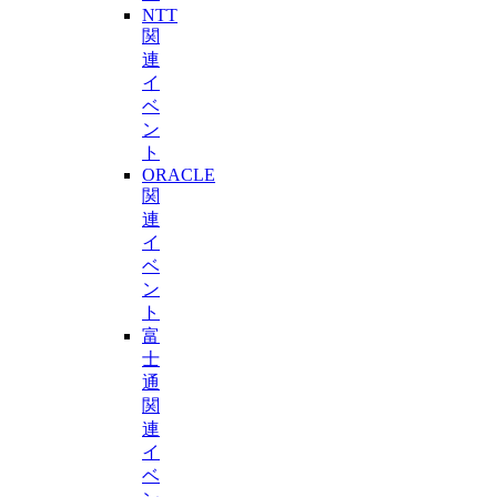
NTT
関
連
イ
ベ
ン
ト
ORACLE
関
連
イ
ベ
ン
ト
富
士
通
関
連
イ
ベ