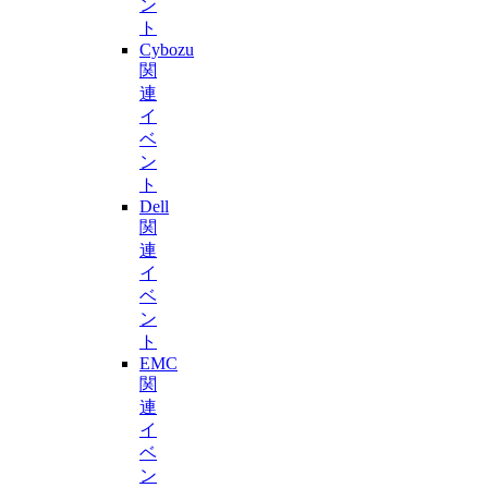
ン
ト
Cybozu
関
連
イ
ベ
ン
ト
Dell
関
連
イ
ベ
ン
ト
EMC
関
連
イ
ベ
ン