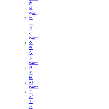
家
電
Watch
ケ
ー
タ
イ
Watch
ク
ラ
ウ
ド
Watch
窓
の
杜
AI
Watch
こ
ど
も
と