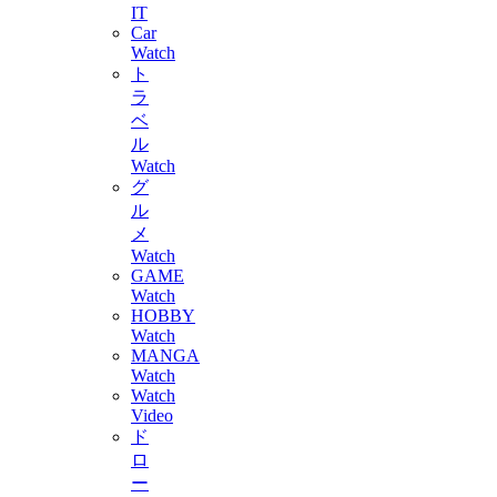
IT
Car
Watch
ト
ラ
ベ
ル
Watch
グ
ル
メ
Watch
GAME
Watch
HOBBY
Watch
MANGA
Watch
Watch
Video
ド
ロ
ー