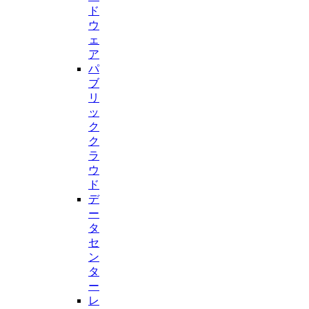
ド
ウ
ェ
ア
パ
ブ
リ
ッ
ク
ク
ラ
ウ
ド
デ
ー
タ
セ
ン
タ
ー
レ