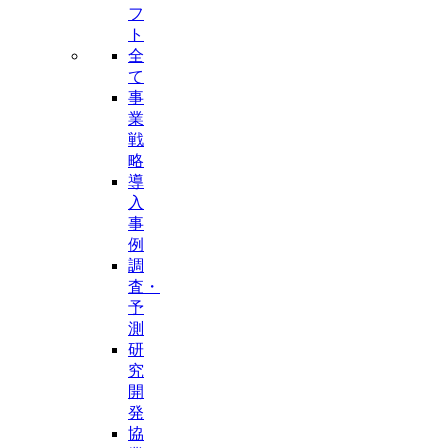
フ
ト
全
て
事
業
戦
略
導
入
事
例
調
査・
予
測
研
究
開
発
協