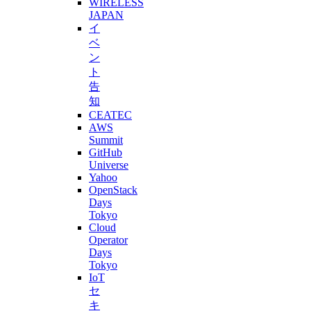
WIRELESS
JAPAN
イ
ベ
ン
ト
告
知
CEATEC
AWS
Summit
GitHub
Universe
Yahoo
OpenStack
Days
Tokyo
Cloud
Operator
Days
Tokyo
IoT
セ
キ