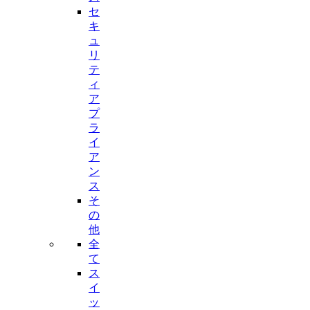
セ
キ
ュ
リ
テ
ィ
ア
プ
ラ
イ
ア
ン
ス
そ
の
他
全
て
ス
イ
ッ