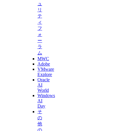
ュ
リ
テ
ィ
フ
ォ
ー
ラ
ム
MWC
Adobe
VMware
Explore
Oracle
AI
World
Windows
AI
Day
そ
の
他
の