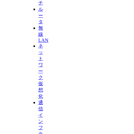
チ
ル
ー
タ
無
線
LAN
ネ
ッ
ト
ワ
ー
ク
仮
想
化
通
信
イ
ン
フ
ラ