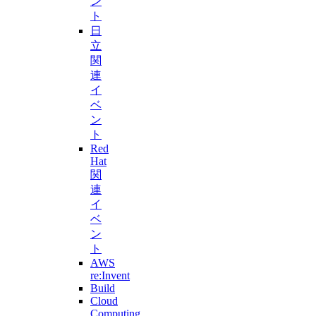
ン
ト
日
立
関
連
イ
ベ
ン
ト
Red
Hat
関
連
イ
ベ
ン
ト
AWS
re:Invent
Build
Cloud
Computing