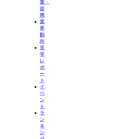
業・
提
携
業
界
動
向
見
学
レ
ポ
ー
ト
イ
ベ
ン
ト
ラ
ン
キ
ン
グ