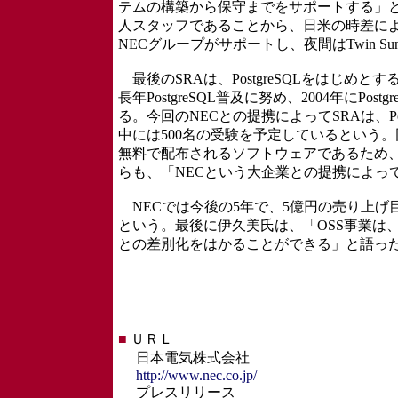
テムの構築から保守までをサポートする」
人スタッフであることから、日米の時差によ
NECグループがサポートし、夜間はTwin 
最後のSRAは、PostgreSQLをはじめ
長年PostgreSQL普及に努め、2004年にPost
る。今回のNECとの提携によってSRAは、Po
中には500名の受験を予定しているという。
無料で配布されるソフトウェアであるため
らも、「NECという大企業との提携によってP
NECでは今後の5年で、5億円の売り上げ
という。最後に伊久美氏は、「OSS事業は
との差別化をはかることができる」と語っ
■
ＵＲＬ
日本電気株式会社
http://www.nec.co.jp/
プレスリリース