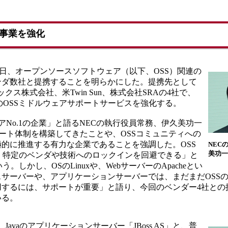
連事業を強化
1日、オープンソースソフトウェア（以下、OSS）関連の
ンダ数社と提携することを明らかにした。提携先として
クス株式会社、米Twin Sun、株式会社SRAの4社で、
のOSSミドルウェアサポートサービスを強化する。
アNo.1の企業」と語るNECの執行役員常務、伊久美功一
のサポート体制を構築してきたことや、OSSコミュニティへの
極的に推進する有力な企業であることを強調した。OSS
NEC
美功一
、特定のベンダや技術へのロックインを回避できる」と
しかし、OSのLinuxや、WebサーバーのApacheとい
スサーバーや、アプリケーションサーバーでは、まだまだOSS
用するには、サポートが重要」と語り、今回のベンダー4社との
いる。
avaのアプリケーションサーバー「JBoss AS」と、普