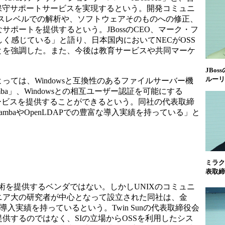
な保守サポートサービスを実現するという。開発コミュニ
ソースレベルでの解析や、ソフトウェアそのものへの修正、
ポートを提供するという。JBossのCEO、マーク・フ
く感じている」と語り、日本国内においてNECがOSS
とを強調した。また、今後は教育サービスや共同マーケ
JBo
ルーリ
ては、Windowsと互換性のあるファイルサーバー機
a」、Windowsとの相互ユーザー認証を可能にする
サービスを提供することができるという。同社の代表取締
baやOpenLDAPでの豊富な導入実績を持っている」と
ミラク
表取締
の技術を提供するベンダではない。しかしUNIXのコミュニ
ニア大の研究者が中心となって設立された同社は、金
入実績を持っているという。Twin Sunの代表取締役会
供するのではなく、SIの立場からOSSを利用したシス