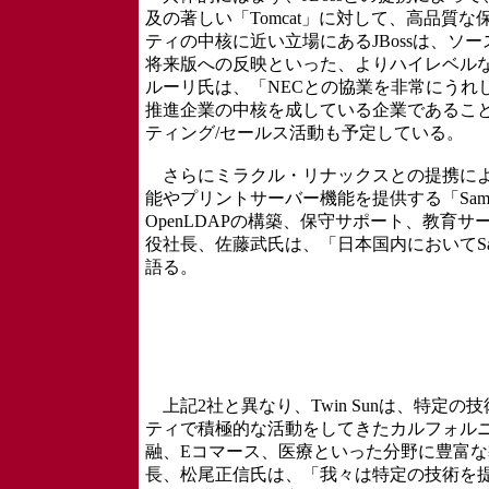
及の著しい「Tomcat」に対して、高品質
ティの中核に近い立場にあるJBossは、
将来版への反映といった、よりハイレベルなサ
ルーリ氏は、「NECとの協業を非常にうれし
推進企業の中核を成している企業であるこ
ティング/セールス活動も予定している。
さらにミラクル・リナックスとの提携によっ
能やプリントサーバー機能を提供する「Samb
OpenLDAPの構築、保守サポート、教育
役社長、佐藤武氏は、「日本国内においてSam
語る。
上記2社と異なり、Twin Sunは、特定
ティで積極的な活動をしてきたカルフォル
融、Eコマース、医療といった分野に豊富な導
長、松尾正信氏は、「我々は特定の技術を提