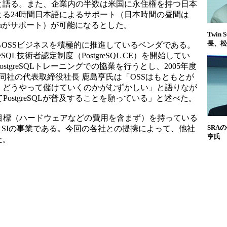
と語る。また、企業内の半数は米国に永住権を持つ日本
る24時間日本語によるサポート（日本時間の昼間は
Sunがサポート）が可能になるとした。
Twin
長、松
とするOSSビジネスを積極的に推進しているベンダである。
greSQL技術者認定制度（PostgreSQL CE）を開始してい
stgreSQLトレーニングでの協業を行うとし、2005年度
同社の代表取締役社長 鹿島亨氏は「OSSはもともとが
、どうやって儲けていくのかがむずかしい」と語りなが
ostgreSQLが普及することを願っている」と述べた。
目標（ハードウェアなどの費用を含まず）を持っている
SRA
、SIの事業である。今回の各社との提携によって、他社
亨氏
た。