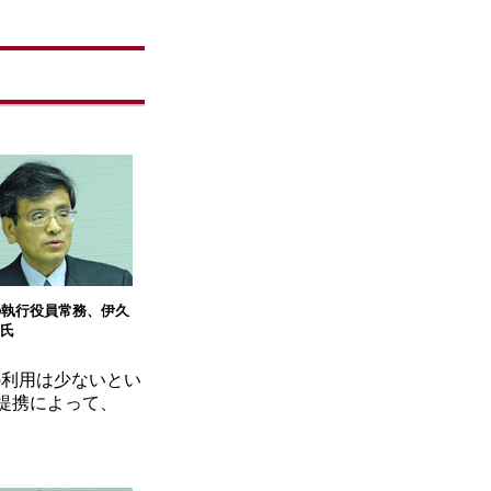
の執行役員常務、伊久
氏
の利用は少ないとい
提携によって、