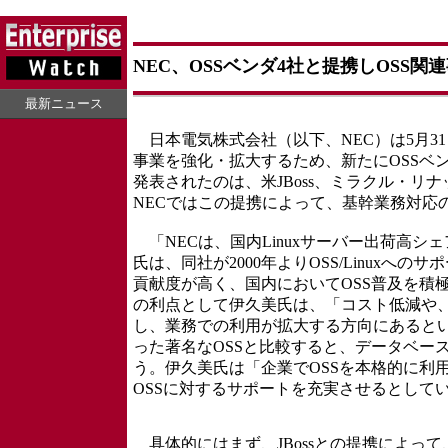
NEC、OSSベンダ4社と提携しOSS関
最新ニュース
日本電気株式会社（以下、NEC）は5月3
事業を強化・拡大するため、新たにOSSベ
発表されたのは、米JBoss、ミラクル・リナッ
NECではこの提携によって、基幹業務対応
「NECは、国内Linuxサーバー出荷高シェ
氏は、同社が2000年よりOSS/Linuxへ
貢献度が高く、国内においてOSS普及を積
の利点として伊久美氏は、「コスト低減や
し、業務での利用が拡大する方向にあるという。
った著名なOSSと比較すると、データベー
う。伊久美氏は「企業でOSSを本格的に利
OSSに対するサポートを充実させるとして
具体的にはまず、JBossとの提携によって、J