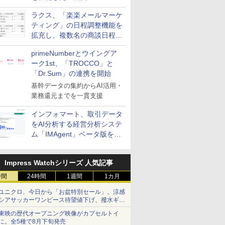
送信防止アドインサービス」
ラクス、「楽楽メールマーケ
を提供
ティング」の日程調整機能を
拡充し、複数名の商談日程調
整を効率化
primeNumberとウイングア
ーク1st、「TROCCO」と
「Dr.Sum」の連携を開始
基幹データの集約からAI活用・
業務還元までを一貫支援
インフォマート、取引データ
をAI分析する経営分析システ
ム「IMAgent」ベータ版を提
供
Impress Watchシリーズ 人気記事
時間
24時間
1週間
1カ月
ユニクロ、今日から「お盆特別セール」。涼感
シアサッカーワンピース待望値下げ、撥水ギア
ショーツは1990円に
東映の歴代オープニング映像がカプセルトイ
に。全5種で8月下旬発売