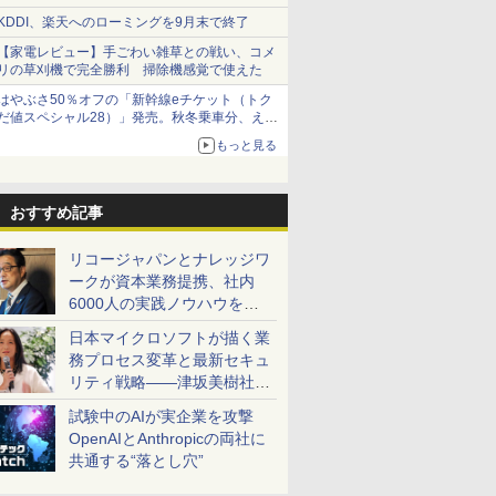
KDDI、楽天へのローミングを9月末で終了
【家電レビュー】手ごわい雑草との戦い、コメ
リの草刈機で完全勝利 掃除機感覚で使えた
はやぶさ50％オフの「新幹線eチケット（トク
だ値スペシャル28）」発売。秋冬乗車分、えき
ねっと限定
もっと見る
おすすめ記事
リコージャパンとナレッジワ
ークが資本業務提携、社内
6000人の実践ノウハウを生
かした「AI商談記録 for
日本マイクロソフトが描く業
RICOH」を展開へ
務プロセス変革と最新セキュ
リティ戦略――津坂美樹社長
が2027年度戦略を説明
試験中のAIが実企業を攻撃
OpenAIとAnthropicの両社に
共通する“落とし穴”