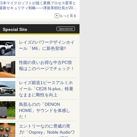
日本マイクロソフトが描く業務プロセス変革と
最新セキュリティ戦略――津坂美樹社長が2027
年度戦略を説明
もっと見る
Special Site
レイズのパワーデザインホイ
ール「M6」に新色登場!!
性能の良いお得な中古PC情
報はこのページでチェック！
レイズ鍛造1ピースアルミホ
イール「CE28 N-plus」軽量
なままに剛性を向上
鳥肌ものの「DENON
HOME」サウンドを体感し
た！
エントリーなのに脅威の実
力!「Osprey」Noble Audioワ