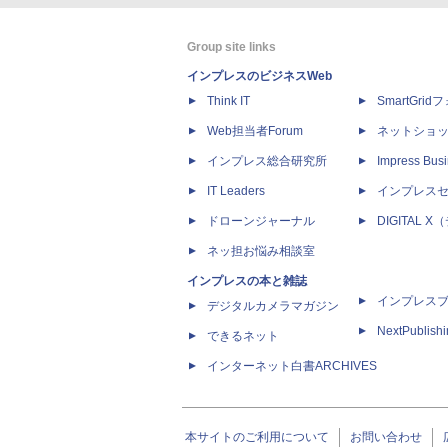
Group site links
インプレスのビジネスWeb
Think IT
SmartGri
Web担当者Forum
ネットショ
インプレス総合研究所
Impress Busi
IT Leaders
インプレス
ドローンジャーナル
DIGITAL
ネッ担お悩み相談室
インプレスの本と雑誌
インプレス
デジタルカメラマガジン
NextPublish
できるネット
インターネット白書ARCHIVES
本サイトのご利用について
お問い合わせ