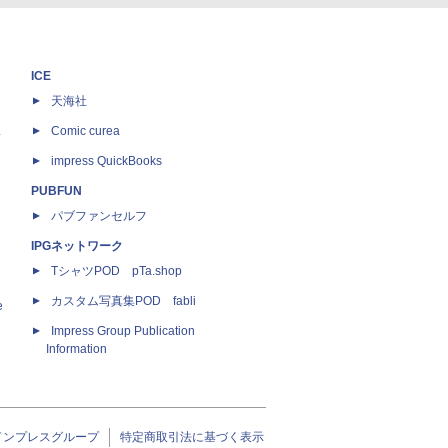
ICE
天海社
ス
Comic curea
impress QuickBooks
PUBFUN
パブファンセルフ
IPGネットワーク
TシャツPOD pTa.shop
カスタム写真集POD fabli
e
Impress Group Publication
Information
インプレスグループ
特定商取引法に基づく表示