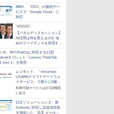
企業・広告代理店などが実装
BBIX、「OCX」の接続サー
フェーズへ
ビスで「Google Cloud」に
対応
イベント
【パネルディスカッション】
AI活用は何を変えるのか 攻
めのファイナンスを実現する
業務設計とマインドセット変
ノボ、NFC/FeliCaに対応する11型
革
droidタブレット「Lenovo ThinkTab
11 Gen 1」を発売
レコモット、「moconavi
LGWANクラウドゲートウェ
イサービス」で新たに5種類
のサービスと連携開始
利用可能サービスは計102種類
に拡大
日立ソリューションズ、新
Outlookに対応し誤送信対策
を強化した「活文 メール誤