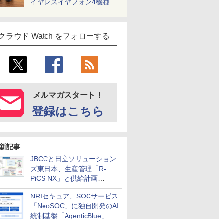
イヤレスイヤフォン4機種を
一気に聴く
クラウド Watch をフォローする
メルマガスタート！
登録はこちら
新記事
JBCCと日立ソリューション
ズ東日本、生産管理「R-
PiCS NX」と供給計画
「scSQUARE ISP」の連携サ
NRIセキュア、SOCサービス
ービスを提供開始
「NeoSOC」に独自開発のAI
統制基盤「AgenticBlue」を