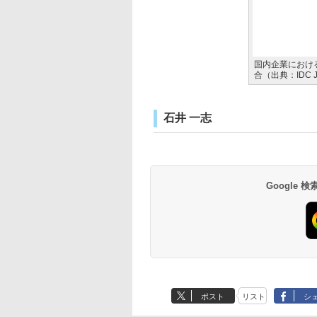
国内企業におけ
合（出典：IDC J
石井 一志
Google
ポスト
リスト
シ