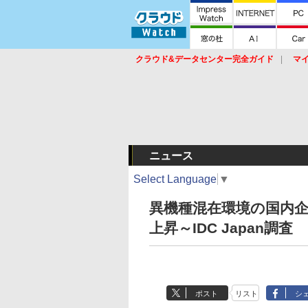
クラウド&データセンター完全ガイド
マ
サービス
セキュリティ
ネットワーク
スイッチ
ルータ
導入事例
イベ
ニュース
Select Language
▼
異機種混在環境の国内企
上昇～IDC Japan調査
ポスト
リスト
シ