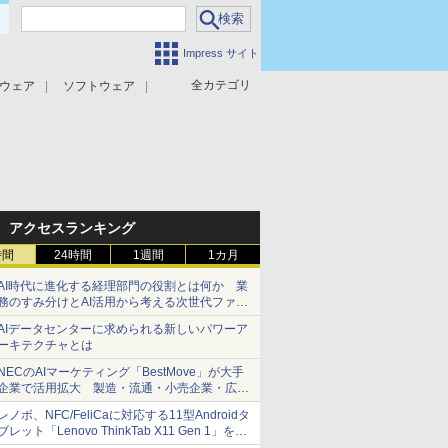
Impress サイト
全カテゴリ
ウェア
ソフトウェア
攻撃対策
マルウェア対策
アクセスランキング
時間
24時間
1週間
1カ月
AI時代に進化する経理部門の役割とは何か 業
務のすみ分けとAI活用から考える次世代ファイ
ナンス戦略
AIデータセンターに求められる新しいパワーア
ーキテクチャとは
NECのAIマーケティング「BestMove」が大手
企業で活用拡大 製造・流通・小売企業・広告
代理店などが実装フェーズへ
レノボ、NFC/FeliCaに対応する11型Androidタ
ブレット「Lenovo ThinkTab X11 Gen 1」を発
売