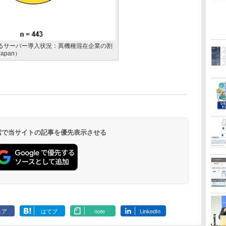
るサーバー導入状況：異機種混在企業の割
apan）
 検索で当サイトの記事を優先表示させる
ェア
はてブ
note
LinkedIn