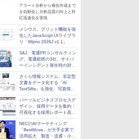
導入
アラート分析から報告作成まで
を自動化し分析品質の向上と対
応迅速化を実現
メシウス、グリッド機能を強
化したJavaScript UIライブラ
リ「Wijmo 2026J v1.1」
S&J、電通PRコンサルティン
グ、電通総研の3社、サイバ
ーインシデント発生時の対応
と危機管理広報を一体的に訓
さくら情報システム、非定型
練するプログラムを提供
文書をデータ化する「AI
TextSifta」を強化 写真情報
のデータ化などに対応
パーソルビジネスプロセスデ
ザイン、採用データを集約・
可視化する採用レポート高速
化サービスを提供
NECのAIマーケティング
「BestMove」が大手企業で
活用拡大 製造・流通・小売