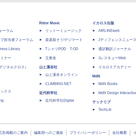
Rittor Music
イカロス出版
dフォーラム
リットーミュージック
AIRLINEweb
ップ担当者フォーラム
楽器探そう!デジマート
Jディフェンスニュー
ness Library
TシャツPOD T-OD
通訳翻訳ジャーナル
セミナー
立東舎
JレスキューWeb
 X（デジタルクロス）
山と溪谷社
イカロスアカデミー
山と溪谷オンライン
MdN
CLIMBING-NET
MdN Books
ブックス
近代科学社
MdN Design Interactiv
ing
近代科学社Digital
テックリブ
TechLib
広告掲載のご案内
編集部へのご連絡
プライバシーポリシー
会社概要