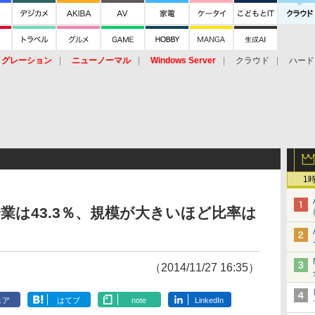
イグレーション
ニューノーマル
Windows Server
クラウド
ハード
トピック
ストレージ（HW）
オープンソース
SaaS
標的型
ント
1
業は43.3％、規模が大きいほど比率は
（2014/11/27 16:35）
ェア
はてブ
note
LinkedIn