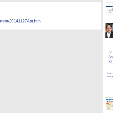
urrent/20141127Apr.html
レ
An
X