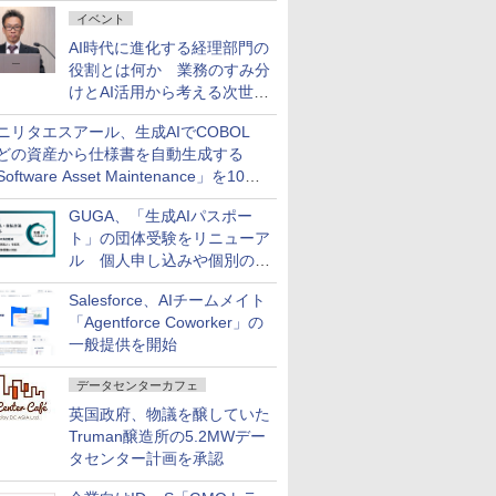
ダッシュボード画面を搭載
イベント
AI時代に進化する経理部門の
役割とは何か 業務のすみ分
けとAI活用から考える次世代
ファイナンス戦略
ニリタエスアール、生成AIでCOBOL
どの資産から仕様書を自動生成する
oftware Asset Maintenance」を10月
発売
GUGA、「生成AIパスポー
ト」の団体受験をリニューア
ル 個人申し込みや個別の支
払いなどに対応
Salesforce、AIチームメイト
「Agentforce Coworker」の
一般提供を開始
データセンターカフェ
英国政府、物議を醸していた
Truman醸造所の5.2MWデー
タセンター計画を承認