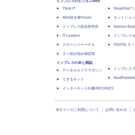
インプレスのビジネスWeb
Think IT
SmartGri
Web担当者Forum
ネットショ
インプレス総合研究所
Impress Busi
IT Leaders
インプレス
ドローンジャーナル
DIGITAL
ネッ担お悩み相談室
インプレスの本と雑誌
インプレス
デジタルカメラマガジン
NextPublish
できるネット
インターネット白書ARCHIVES
本サイトのご利用について
お問い合わせ