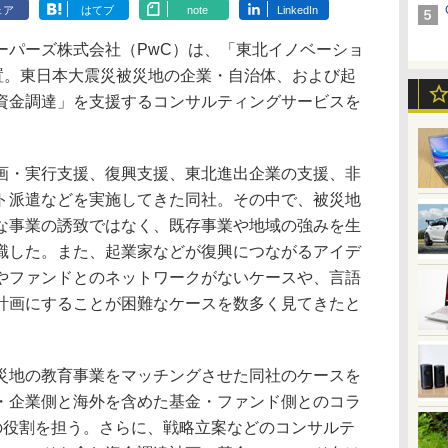
ェア
はてブ
note
LinkedIn
パーズ株式会社（PwC）は、「東北イノベーショ
設置。東日本大震災被災地の企業・自治体、および起
資金調達」を支援するコンサルティングサービスを
・実行支援、復興支援、東北進出企業の支援、非
ト派遣などを実施してきた同社。その中で、被災地
な事業の誘致ではなく、既存事業や地域の強みを生
識した。また、起業家などが復興につながるアイデ
やファンドとのネットワークがないケースや、言語
計画にすることが困難なケースを数多く見てきたと
地の教育事業をマッチングさせた同社のケースを
・企業側と海外を含めた基金・ファンド側とのコラ
”の役割を担う。さらに、戦略立案などのコンサルテ