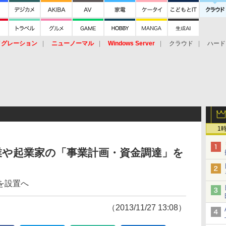
イグレーション
ニューノーマル
Windows Server
クラウド
ハード
トピック
ストレージ（HW）
オープンソース
SaaS
標的型
ント
1
業や起業家の「事業計画・資金調達」を
を設置へ
（2013/11/27 13:08）