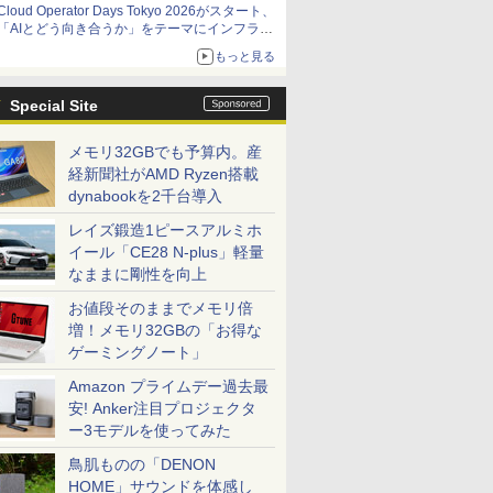
Cloud Operator Days Tokyo 2026がスタート、
「AIとどう向き合うか」をテーマにインフラ運
用の知見を集約
もっと見る
Special Site
メモリ32GBでも予算内。産
経新聞社がAMD Ryzen搭載
dynabookを2千台導入
レイズ鍛造1ピースアルミホ
イール「CE28 N-plus」軽量
なままに剛性を向上
お値段そのままでメモリ倍
増！メモリ32GBの「お得な
ゲーミングノート」
Amazon プライムデー過去最
安! Anker注目プロジェクタ
ー3モデルを使ってみた
鳥肌ものの「DENON
HOME」サウンドを体感し