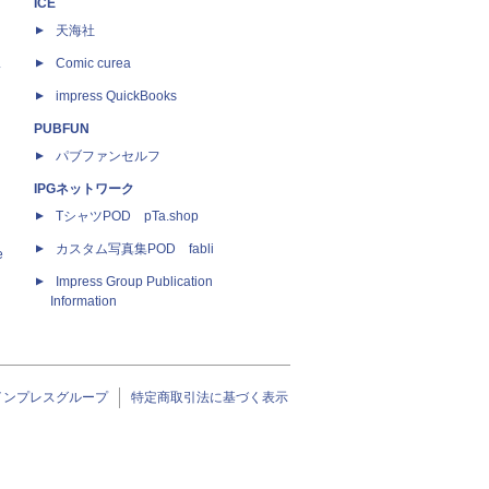
ICE
天海社
ス
Comic curea
impress QuickBooks
PUBFUN
パブファンセルフ
IPGネットワーク
TシャツPOD pTa.shop
カスタム写真集POD fabli
e
Impress Group Publication
Information
インプレスグループ
特定商取引法に基づく表示