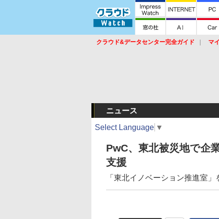
クラウド&データセンター完全ガイド
マ
サービス
セキュリティ
ネットワーク
スイッチ
ルータ
導入事例
イベ
ニュース
Select Language
▼
PwC、東北被災地で企
支援
「東北イノベーション推進室」