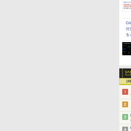
G
分
を
1