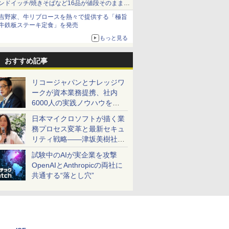
ンドイッチ/焼きそばなど16品が値段そのままで
ボリュームアップ
吉野家、牛リブロースを熱々で提供する「極旨
牛鉄板ステーキ定食」を発売
もっと見る
おすすめ記事
リコージャパンとナレッジワ
ークが資本業務提携、社内
6000人の実践ノウハウを生
かした「AI商談記録 for
日本マイクロソフトが描く業
RICOH」を展開へ
務プロセス変革と最新セキュ
リティ戦略――津坂美樹社長
が2027年度戦略を説明
試験中のAIが実企業を攻撃
OpenAIとAnthropicの両社に
共通する“落とし穴”