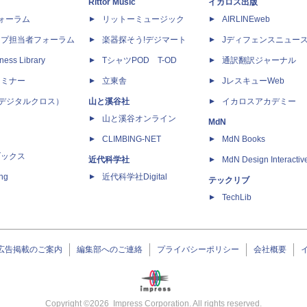
Rittor Music
イカロス出版
dフォーラム
リットーミュージック
AIRLINEweb
ップ担当者フォーラム
楽器探そう!デジマート
Jディフェンスニュー
ness Library
TシャツPOD T-OD
通訳翻訳ジャーナル
セミナー
立東舎
JレスキューWeb
 X（デジタルクロス）
山と溪谷社
イカロスアカデミー
山と溪谷オンライン
MdN
CLIMBING-NET
MdN Books
ブックス
近代科学社
MdN Design Interactiv
ing
近代科学社Digital
テックリブ
TechLib
広告掲載のご案内
編集部へのご連絡
プライバシーポリシー
会社概要
Copyright ©
2026
Impress Corporation. All rights reserved.