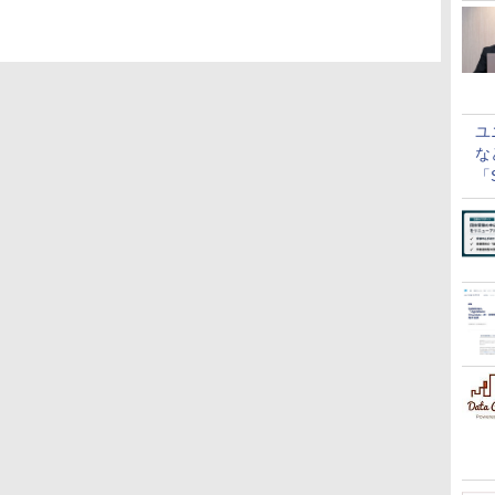
ユ
な
「S
に