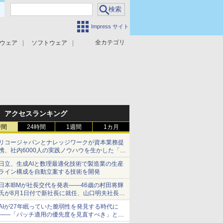
Impress サイト
全カテゴリ
ウェア
ソフトウェア
攻撃対策
マルウェア対策
アクセスランキング
時間
24時間
1週間
1カ月
リコージャパンとナレッジワークが資本業務提
携、社内6000人の実践ノウハウを生かした「AI
商談記録 for RICOH」を展開へ
日立、生成AIと数理最適化技術で製造業の生産
ライン構成を自動立案する技術を開発
日本IBMが社長交代を発表――46歳の村田将輝
氏が8月1日付で新社長に就任、山口明夫社長は
会長へ
AIが27年眠っていた脆弱性を発見する時代に
――「パッチ適用の優先度を見直すべき」とセ
キュリティ専門家