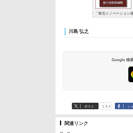
「東北イノベーション
川島 弘之
Google
ポスト
リスト
シ
関連リンク