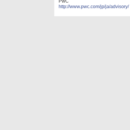
PwC
http://www.pwc.com/jp/ja/advisory/