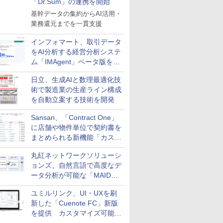
「Dr.Sum」の連携を開始
基幹データの集約からAI活用・
業務還元までを一貫支援
インフォマート、取引データ
をAI分析する経営分析システ
ム「IMAgent」ベータ版を提
供
日立、生成AIと数理最適化技
術で製造業の生産ライン構成
を自動立案する技術を開発
Sansan、「Contract One」
に店舗や物件単位で契約書を
まとめられる新機能「カスタ
ム契約ツリー」を追加
丸紅ネットワークソリューシ
ョンズ、自然言語で高度なデ
ータ分析が可能な「MAIDOA
AI ASSIST」を9月より提供
ユミルリンク、UI・UXを刷
新した「Cuenote FC」新版
を提供 カスタマイズ可能な