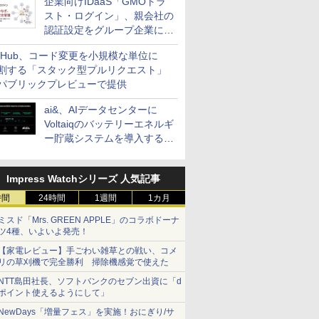
企業向けIDaaS「GMOトラ
スト・ログイン」、親会社の
認証設定をグループ企業に展
開できる新機能を提供
itHub、コード変更を小規模な単位に
割する「スタック型プルリクエスト」
パブリックプレビューで提供
ai&、AIデータセンターに
Voltaiqのバッテリーエネルギ
ー貯蔵システムを導入する計
画を発表
Impress Watchシリーズ 人気記事
時間
24時間
1週間
1カ月
ミスド「Mrs. GREEN APPLE」のコラボドーナ
ツ4種、いよいよ発売！
【家電レビュー】手ごわい雑草との戦い、コメ
リの草刈機で完全勝利 掃除機感覚で使えた
NTT島田社長、ソフトバンクのセブン出資に「d
ポイント使えるようにして」
NewDays「増量フェス」を実施！おにぎり/サ