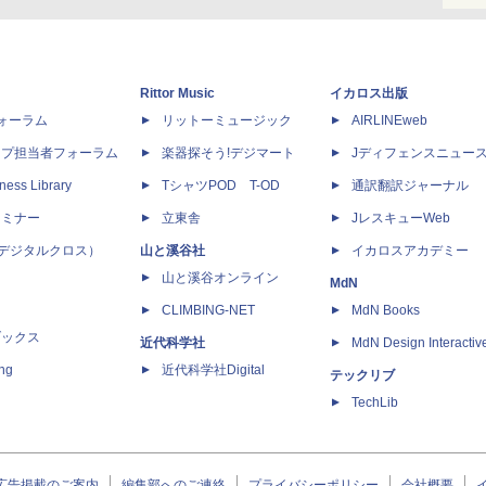
Rittor Music
イカロス出版
dフォーラム
リットーミュージック
AIRLINEweb
ップ担当者フォーラム
楽器探そう!デジマート
Jディフェンスニュー
ness Library
TシャツPOD T-OD
通訳翻訳ジャーナル
セミナー
立東舎
JレスキューWeb
 X（デジタルクロス）
山と溪谷社
イカロスアカデミー
山と溪谷オンライン
MdN
CLIMBING-NET
MdN Books
ブックス
近代科学社
MdN Design Interactiv
ing
近代科学社Digital
テックリブ
TechLib
広告掲載のご案内
編集部へのご連絡
プライバシーポリシー
会社概要