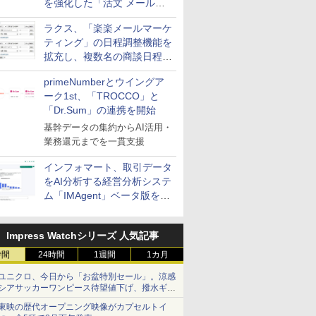
を強化した「活文 メール誤
送信防止アドインサービス」
ラクス、「楽楽メールマーケ
を提供
ティング」の日程調整機能を
拡充し、複数名の商談日程調
整を効率化
primeNumberとウイングア
ーク1st、「TROCCO」と
「Dr.Sum」の連携を開始
基幹データの集約からAI活用・
業務還元までを一貫支援
インフォマート、取引データ
をAI分析する経営分析システ
ム「IMAgent」ベータ版を提
供
Impress Watchシリーズ 人気記事
時間
24時間
1週間
1カ月
ユニクロ、今日から「お盆特別セール」。涼感
シアサッカーワンピース待望値下げ、撥水ギア
ショーツは1990円に
東映の歴代オープニング映像がカプセルトイ