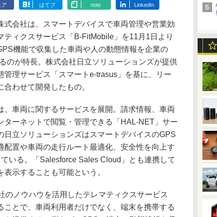
ェア
はてブ
note
LinkedIn
式会社は、スマートデバイスで車両管理や営業効
クスサービス「B-FitMobile」を11月1日より
GPS機能で収集した車両や人の動態情報を企業の
せるのが特長。株式会社日立ソリューションズが提供
理サービス「スマートe-trasus」を基に、リー
に合わせて開発したもの。
、車両に関するサービスを展開。請求情報、車両
ターネットで閲覧・管理できる「HAL-NET」サー
の日立ソリューションズはスマートデバイスのGPS
適配置や車両の走行ルート最適化、安全性を向上す
いる。「Salesforce Sales Cloud」とも連携して
を表示することも可能という。
は、両社のノウハウを活用したテレマティクスサービス
ることで、車両利用者だけでなく、端末を携帯する