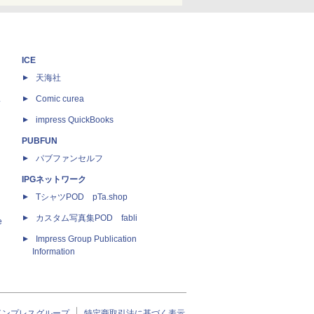
ICE
天海社
ス
Comic curea
impress QuickBooks
PUBFUN
パブファンセルフ
IPGネットワーク
TシャツPOD pTa.shop
カスタム写真集POD fabli
e
Impress Group Publication
Information
インプレスグループ
特定商取引法に基づく表示