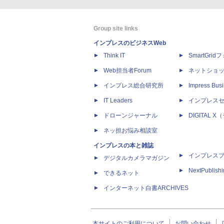
Group site links
インプレスのビジネスWeb
Think IT
SmartGri
Web担当者Forum
ネットショ
インプレス総合研究所
Impress Busi
IT Leaders
インプレス
ドローンジャーナル
DIGITAL
ネッ担お悩み相談室
インプレスの本と雑誌
インプレス
デジタルカメラマガジン
NextPublish
できるネット
インターネット白書ARCHIVES
本サイトのご利用について
お問い合わせ