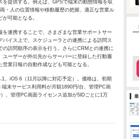
スを提供する。例えば、GPSで端末の動態情報を収
車両・人の位置情報や移動履歴の把握、適正な営業ル
どが可能となる。
を連携することで、さまざまな営業サポートサー
デバイス上で、スケジューラとの連携による訪問ス
での訪問順序の表示を行う。さらにCRMとの連携に
、ユーザーが外出先からサーバーに登録した行動履
た営業日報の自動作成なども可能となる。
.0/4.1、iOS 6（11月以降に対応予定）。価格は、初期
ト端末サービス利用料が月額1890円/台、管理PC画
で）、管理PC画面ライセンス追加が5IDごとに1万
最