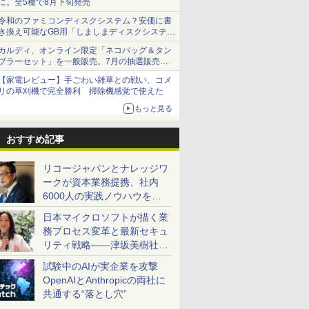
に。全5種で8月下旬発売
令和のファミコンディスクシステム？安価に書
き換え可能なGB用「しましまディスクシステ
ム」
カルディ、オンライン限定「ネコバッグ＆タン
ブラーセット」を一般販売。7月の抽選販売の
当選無効分
【家電レビュー】手ごわい雑草との戦い、コメ
リの草刈機で完全勝利 掃除機感覚で使えた
もっと見る
おすすめ記事
リコージャパンとナレッジワ
ークが資本業務提携、社内
6000人の実践ノウハウを生
かした「AI商談記録 for
日本マイクロソフトが描く業
RICOH」を展開へ
務プロセス変革と最新セキュ
リティ戦略――津坂美樹社長
が2027年度戦略を説明
試験中のAIが実企業を攻撃
OpenAIとAnthropicの両社に
共通する“落とし穴”