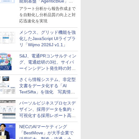
統制基盤「AgenticBlue」を
導入
アラート分析から報告作成まで
を自動化し分析品質の向上と対
応迅速化を実現
メシウス、グリッド機能を強
化したJavaScript UIライブラ
リ「Wijmo 2026J v1.1」
S&J、電通PRコンサルティン
グ、電通総研の3社、サイバ
ーインシデント発生時の対応
と危機管理広報を一体的に訓
さくら情報システム、非定型
練するプログラムを提供
文書をデータ化する「AI
TextSifta」を強化 写真情報
のデータ化などに対応
パーソルビジネスプロセスデ
ザイン、採用データを集約・
可視化する採用レポート高速
化サービスを提供
NECのAIマーケティング
「BestMove」が大手企業で