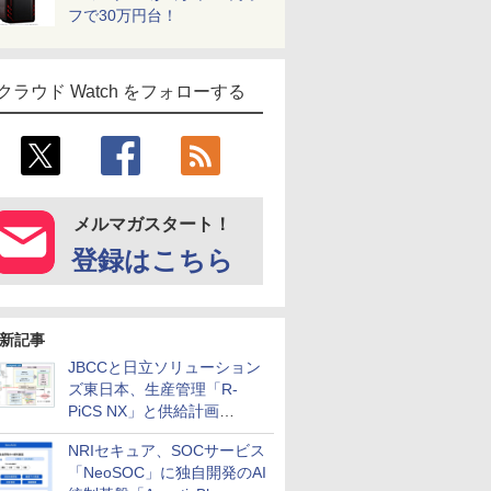
フで30万円台！
クラウド Watch をフォローする
メルマガスタート！
登録はこちら
新記事
JBCCと日立ソリューション
ズ東日本、生産管理「R-
PiCS NX」と供給計画
「scSQUARE ISP」の連携サ
NRIセキュア、SOCサービス
ービスを提供開始
「NeoSOC」に独自開発のAI