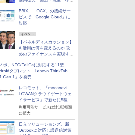
活用拡大 製造・流通・小売
企業・広告代理店などが実装
BBIX、「OCX」の接続サー
フェーズへ
ビスで「Google Cloud」に
対応
イベント
【パネルディスカッション】
AI活用は何を変えるのか 攻
めのファイナンスを実現する
業務設計とマインドセット変
ノボ、NFC/FeliCaに対応する11型
革
droidタブレット「Lenovo ThinkTab
11 Gen 1」を発売
レコモット、「moconavi
LGWANクラウドゲートウェ
イサービス」で新たに5種類
のサービスと連携開始
利用可能サービスは計102種類
に拡大
日立ソリューションズ、新
Outlookに対応し誤送信対策