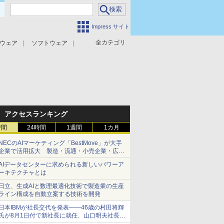
Impress サイト
全カテゴリ
ウェア
ソフトウェア
攻撃対策
マルウェア対策
アクセスランキング
時間
24時間
1週間
1カ月
NECのAIマーケティング「BestMove」が大手
企業で活用拡大 製造・流通・小売企業・広告
代理店などが実装フェーズへ
AIデータセンターに求められる新しいパワーア
ーキテクチャとは
日立、生成AIと数理最適化技術で製造業の生産
ライン構成を自動立案する技術を開発
日本IBMが社長交代を発表――46歳の村田将輝
氏が8月1日付で新社長に就任、山口明夫社長は
会長へ