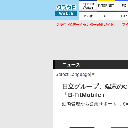
クラウド&データセンター完全ガイド
マ
サービス
セキュリティ
ネットワーク
スイッチ
ルータ
導入事例
イベ
ニュース
Select Language
▼
日立グループ、端末のG
「B-FitMobile」
動態管理から営業サポートまで