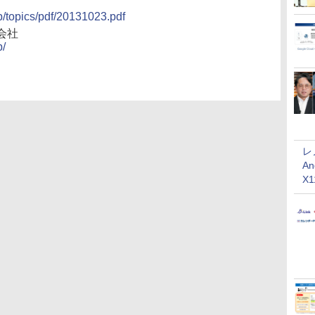
jp/topics/pdf/20131023.pdf
会社
p/
レ
An
X