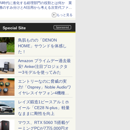
AI時代に進化する経理部門の役割とは何か 業
務のすみ分けとAI活用から考える次世代ファイ
ナンス戦略
もっと見る
Special Site
鳥肌ものの「DENON
HOME」サウンドを体感し
た！
Amazon プライムデー過去最
安! Anker注目プロジェクタ
ー3モデルを使ってみた
エントリーなのに脅威の実
力!「Osprey」Noble Audioワ
イヤレスイヤフォン4機種を
一気に聴く
レイズ鍛造1ピースアルミホ
イール「CE28 N-plus」軽量
なままに剛性を向上
マウス、RTX 5060 Ti搭載ゲ
ーミングPCが7万5,000円オ