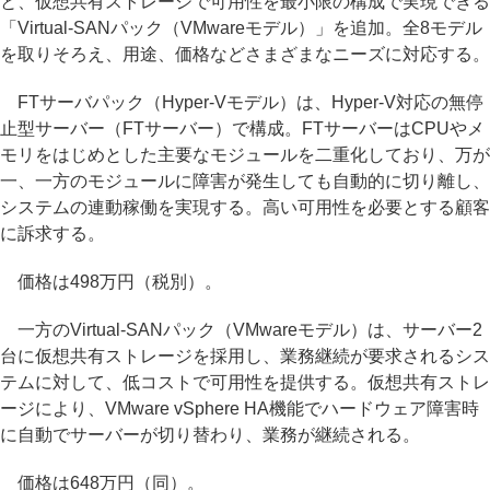
と、仮想共有ストレージで可用性を最小限の構成で実現できる
「Virtual-SANパック（VMwareモデル）」を追加。全8モデル
を取りそろえ、用途、価格などさまざまなニーズに対応する。
FTサーバパック（Hyper-Vモデル）は、Hyper-V対応の無停
止型サーバー（FTサーバー）で構成。FTサーバーはCPUやメ
モリをはじめとした主要なモジュールを二重化しており、万が
一、一方のモジュールに障害が発生しても自動的に切り離し、
システムの連動稼働を実現する。高い可用性を必要とする顧客
に訴求する。
価格は498万円（税別）。
一方のVirtual-SANパック（VMwareモデル）は、サーバー2
台に仮想共有ストレージを採用し、業務継続が要求されるシス
テムに対して、低コストで可用性を提供する。仮想共有ストレ
ージにより、VMware vSphere HA機能でハードウェア障害時
に自動でサーバーが切り替わり、業務が継続される。
価格は648万円（同）。