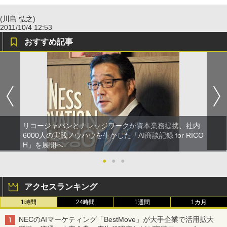
(川島 弘之)
2011/10/4 12:53
おすすめ記事
リコージャパンとナレッジワークが資本業務提携、社内
6000人の実践ノウハウを生かした「AI商談記録 for RICO
H」を展開へ
●
●
●
アクセスランキング
1時間
24時間
1週間
1カ月
NECのAIマーケティング「BestMove」が大手企業で活用拡大