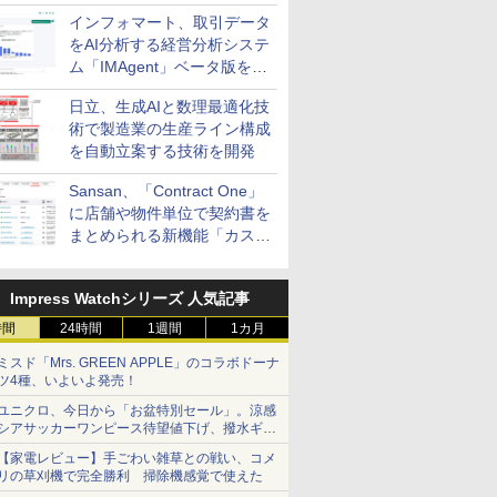
インフォマート、取引データ
をAI分析する経営分析システ
ム「IMAgent」ベータ版を提
供
日立、生成AIと数理最適化技
術で製造業の生産ライン構成
を自動立案する技術を開発
Sansan、「Contract One」
に店舗や物件単位で契約書を
まとめられる新機能「カスタ
ム契約ツリー」を追加
Impress Watchシリーズ 人気記事
時間
24時間
1週間
1カ月
ミスド「Mrs. GREEN APPLE」のコラボドーナ
ツ4種、いよいよ発売！
ユニクロ、今日から「お盆特別セール」。涼感
シアサッカーワンピース待望値下げ、撥水ギア
ショーツは1990円に
【家電レビュー】手ごわい雑草との戦い、コメ
リの草刈機で完全勝利 掃除機感覚で使えた