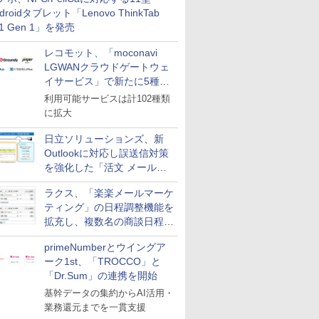
革
droidタブレット「Lenovo ThinkTab
11 Gen 1」を発売
レコモット、「moconavi
LGWANクラウドゲートウェ
イサービス」で新たに5種類
のサービスと連携開始
利用可能サービスは計102種類
に拡大
日立ソリューションズ、新
Outlookに対応し誤送信対策
を強化した「活文 メール誤
送信防止アドインサービス」
ラクス、「楽楽メールマーケ
を提供
ティング」の日程調整機能を
拡充し、複数名の商談日程調
整を効率化
primeNumberとウイングア
ーク1st、「TROCCO」と
「Dr.Sum」の連携を開始
基幹データの集約からAI活用・
業務還元までを一貫支援