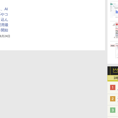
、AI
応やコ
り込ん
運用最
を開始
年6月24日
1