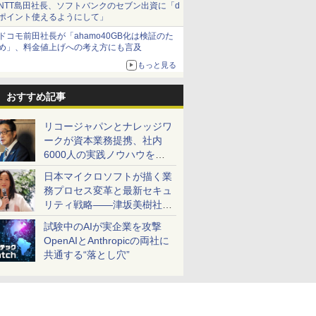
NTT島田社長、ソフトバンクのセブン出資に「d
ポイント使えるようにして」
ドコモ前田社長が「ahamo40GB化は検証のた
め」、料金値上げへの考え方にも言及
もっと見る
おすすめ記事
リコージャパンとナレッジワ
ークが資本業務提携、社内
6000人の実践ノウハウを生
かした「AI商談記録 for
日本マイクロソフトが描く業
RICOH」を展開へ
務プロセス変革と最新セキュ
リティ戦略――津坂美樹社長
が2027年度戦略を説明
試験中のAIが実企業を攻撃
OpenAIとAnthropicの両社に
共通する“落とし穴”