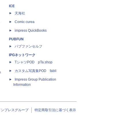
ICE
天海社
ス
Comic curea
impress QuickBooks
PUBFUN
パブファンセルフ
IPGネットワーク
TシャツPOD pTa.shop
カスタム写真集POD fabli
e
Impress Group Publication
Information
インプレスグループ
特定商取引法に基づく表示