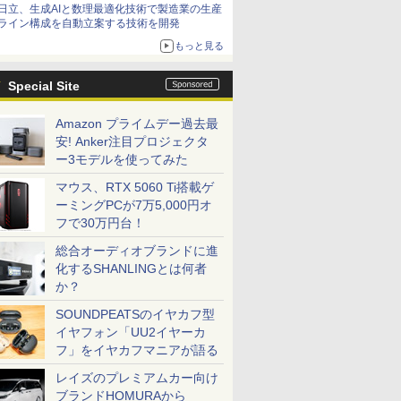
日立、生成AIと数理最適化技術で製造業の生産
ライン構成を自動立案する技術を開発
もっと見る
Special Site
Amazon プライムデー過去最
安! Anker注目プロジェクタ
ー3モデルを使ってみた
マウス、RTX 5060 Ti搭載ゲ
ーミングPCが7万5,000円オ
フで30万円台！
総合オーディオブランドに進
化するSHANLINGとは何者
か？
SOUNDPEATSのイヤカフ型
イヤフォン「UU2イヤーカ
フ」をイヤカフマニアが語る
レイズのプレミアムカー向け
ブランドHOMURAから