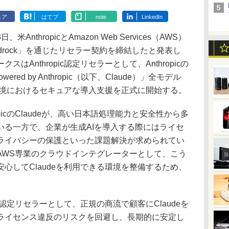
ェア
はてブ
note
LinkedIn
thropicとAmazon Web Services（AWS）
Bedrock」を通じたリセラー契約を締結したと発表し
Anthropic認定リセラーとして、Anthropicの
 powered by Anthropic（以下、Claude）」全モデル
環境におけるセキュアな導入支援を正式に開始する。
picのClaudeが、高い日本語処理能力と安全性から多
いる一方で、企業が生成AIを導入する際にはライセ
ライバシーの保護といった課題解決が求められてい
AWS専業のクラウドインテグレーターとして、こう
心してClaudeを利用できる環境を整備するため、
ic認定リセラーとして、正規の商流で顧客にClaudeを
ライセンス違反のリスクを回避し、長期的に安定し