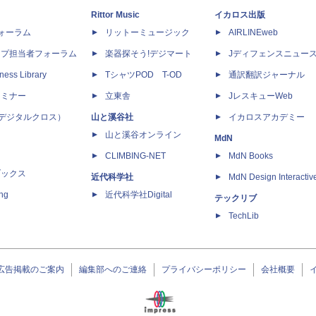
Rittor Music
イカロス出版
dフォーラム
リットーミュージック
AIRLINEweb
ップ担当者フォーラム
楽器探そう!デジマート
Jディフェンスニュー
ness Library
TシャツPOD T-OD
通訳翻訳ジャーナル
セミナー
立東舎
JレスキューWeb
 X（デジタルクロス）
山と溪谷社
イカロスアカデミー
山と溪谷オンライン
MdN
CLIMBING-NET
MdN Books
ブックス
近代科学社
MdN Design Interactiv
ing
近代科学社Digital
テックリブ
TechLib
広告掲載のご案内
編集部へのご連絡
プライバシーポリシー
会社概要