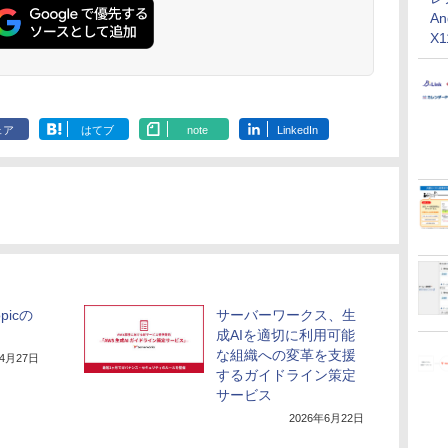
An
X
ェア
はてブ
note
LinkedIn
picの
サーバーワークス、生
成AIを適切に利用可能
な組織への変革を支援
年4月27日
するガイドライン策定
サービス
2026年6月22日