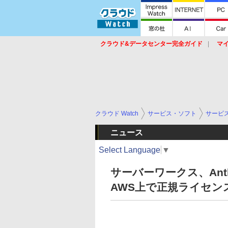
クラウド&データセンター完全ガイド
マ
サービス
セキュリティ
ネットワーク
スイッチ
ルータ
導入事例
イベ
クラウド Watch
サービス・ソフト
サービ
ニュース
Select Language
▼
サーバーワークス、Anth
AWS上で正規ライセン