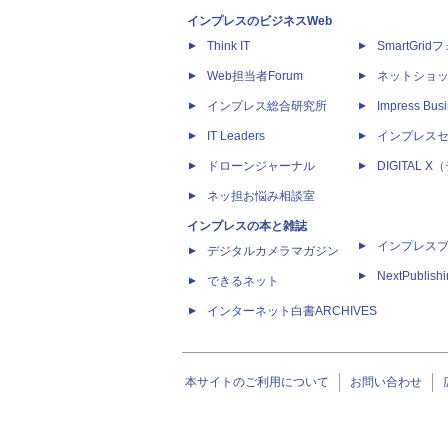
インプレスのビジネスWeb
Think IT
SmartGri
Web担当者Forum
ネットショ
インプレス総合研究所
Impress Busi
IT Leaders
インプレス
ドローンジャーナル
DIGITAL
ネッ担お悩み相談室
インプレスの本と雑誌
インプレス
デジタルカメラマガジン
NextPublish
できるネット
インターネット白書ARCHIVES
本サイトのご利用について
お問い合わせ