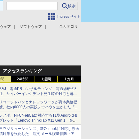
Impress サイト
全カテゴリ
ウェア
ソフトウェア
攻撃対策
マルウェア対策
アクセスランキング
時間
24時間
1週間
1カ月
S&J、電通PRコンサルティング、電通総研の3
社、サイバーインシデント発生時の対応と危機
管理広報を一体的に訓練するプログラムを提供
リコージャパンとナレッジワークが資本業務提
携、社内6000人の実践ノウハウを生かした「AI
商談記録 for RICOH」を展開へ
レノボ、NFC/FeliCaに対応する11型Androidタ
ブレット「Lenovo ThinkTab X11 Gen 1」を発
売
日立ソリューションズ、新Outlookに対応し誤送
信対策を強化した「活文 メール誤送信防止アド
インサービス」を提供