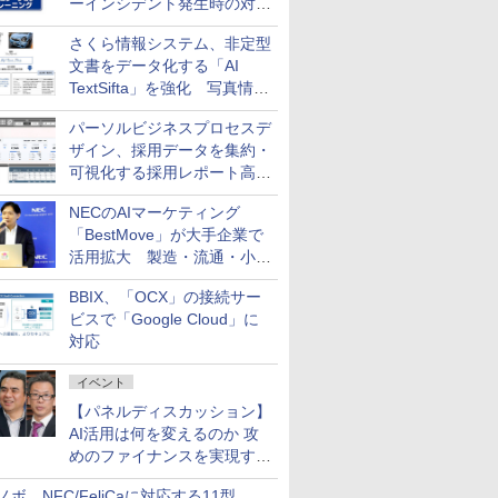
ーインシデント発生時の対応
と危機管理広報を一体的に訓
さくら情報システム、非定型
練するプログラムを提供
文書をデータ化する「AI
TextSifta」を強化 写真情報
のデータ化などに対応
パーソルビジネスプロセスデ
ザイン、採用データを集約・
可視化する採用レポート高速
化サービスを提供
NECのAIマーケティング
「BestMove」が大手企業で
活用拡大 製造・流通・小売
企業・広告代理店などが実装
BBIX、「OCX」の接続サー
フェーズへ
ビスで「Google Cloud」に
対応
イベント
【パネルディスカッション】
AI活用は何を変えるのか 攻
めのファイナンスを実現する
業務設計とマインドセット変
ノボ、NFC/FeliCaに対応する11型