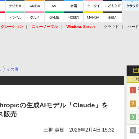
イグレーション
ニューノーマル
Windows Server
クラウド
ハード
トピック
ストレージ（HW）
オープンソース
SaaS
標的型
ント
ス
その他
1
ropicの生成AIモデル「Claude」を
ス販売
三柳 英樹
2026年2月4日 15:32