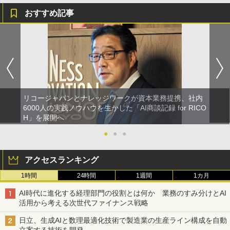
おすすめ記事
リコージャパンとナレッジワークが資本業務提携、社内
6000人の実践ノウハウを生かした「AI商談記録 for RICO
H」を展開へ
●
●
●
アクセスランキング
1時間
24時間
1週間
1カ月
AI時代に進化する経理部門の役割とは何か 業務のすみ分けとAI
活用から考える次世代ファイナンス戦略
日立、生成AIと数理最適化技術で製造業の生産ライン構成を自動
立案する技術を開発