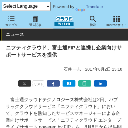
Powered by
Translate
クラウド Watch
サービス・ソフト
サービス
サポート・保守
カテゴリ
過去記事
検索
Impressサイト
ニュース
ニフティクラウド、富士通FIPと連携し企業向けサ
ポートサービスを提供
石井 一志
2017年8月2日 13:18
リスト
富士通クラウドテクノロジーズ株式会社は2日、パブ
リッククラウドサービス「ニフティクラウド」におい
て、クラウドを熟知したサービスマネージャーによる企
業向けサポートサービス「ニフティクラウド エンタープ
ライズサポート powered by FIP」を、8月8日から提供開