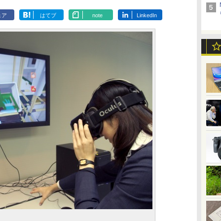
ェア
はてブ
note
LinkedIn
」