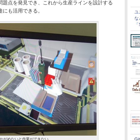
問題点を発見でき、これから生産ラインを設計する
途にも活用できる。
ユ
な
「S
に
G
かがめないと作業ができない