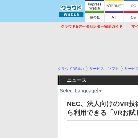
クラウド&データセンター完全ガイド
マ
サービス
セキュリティ
ネットワーク
スイッチ
ルータ
導入事例
イベ
クラウド Watch
サービス・ソフト
サービ
ニュース
Select Language
▼
NEC、法人向けのVR
ら利用できる「VRお試