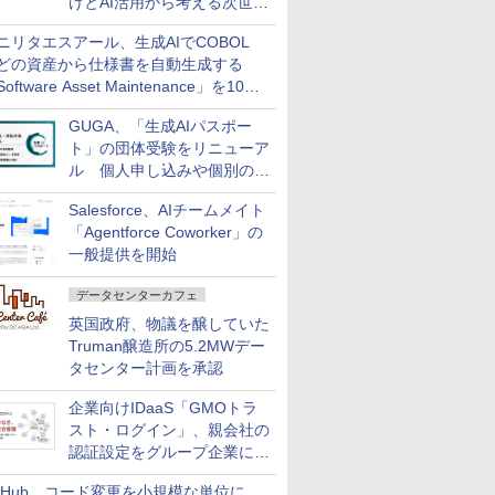
けとAI活用から考える次世代
ファイナンス戦略
ニリタエスアール、生成AIでCOBOL
どの資産から仕様書を自動生成する
oftware Asset Maintenance」を10月
発売
GUGA、「生成AIパスポー
ト」の団体受験をリニューア
ル 個人申し込みや個別の支
払いなどに対応
Salesforce、AIチームメイト
「Agentforce Coworker」の
一般提供を開始
データセンターカフェ
英国政府、物議を醸していた
Truman醸造所の5.2MWデー
タセンター計画を承認
企業向けIDaaS「GMOトラ
スト・ログイン」、親会社の
認証設定をグループ企業に展
開できる新機能を提供
itHub、コード変更を小規模な単位に