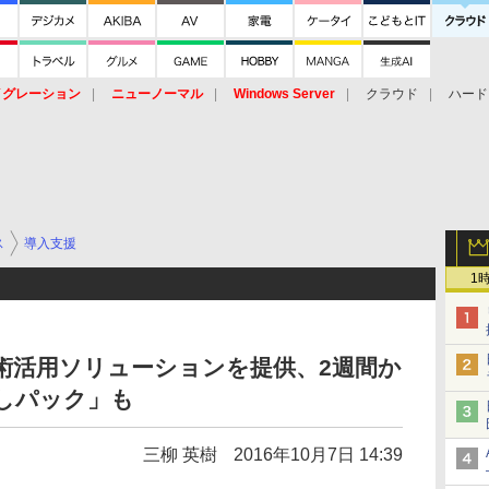
イグレーション
ニューノーマル
Windows Server
クラウド
ハード
トピック
ストレージ（HW）
オープンソース
SaaS
標的型
ント
ス
導入支援
1
技術活用ソリューションを提供、2週間か
しパック」も
三柳 英樹
2016年10月7日 14:39