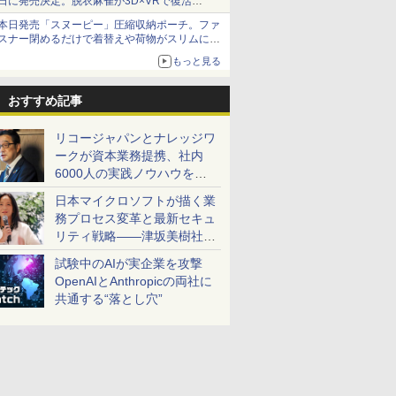
日に発売決定。脱衣麻雀が3D×VRで復活
発売から2週間は20%オフになるセールが実施
本日発売「スヌーピー」圧縮収納ポーチ。ファ
スナー閉めるだけで着替えや荷物がスリムにま
とまる
もっと見る
おすすめ記事
リコージャパンとナレッジワ
ークが資本業務提携、社内
6000人の実践ノウハウを生
かした「AI商談記録 for
日本マイクロソフトが描く業
RICOH」を展開へ
務プロセス変革と最新セキュ
リティ戦略――津坂美樹社長
が2027年度戦略を説明
試験中のAIが実企業を攻撃
OpenAIとAnthropicの両社に
共通する“落とし穴”