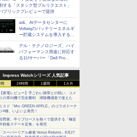
割する「スタック型プルリクエスト」
パブリックプレビューで提供
ai&、AIデータセンターに
Voltaiqのバッテリーエネルギ
ー貯蔵システムを導入する計
画を発表
デル・テクノロジーズ、ハイ
パフォーマンス用途に対応す
る1Uサーバー「Dell Pro
Precision 7 R1ラック」を発
売
Impress Watchシリーズ 人気記事
時間
24時間
1週間
1カ月
【家電レビュー】手ごわい雑草との戦い、コメ
リの草刈機で完全勝利 掃除機感覚で使えた
ミスド「Mrs. GREEN APPLE」のコラボドーナ
ツ4種、いよいよ発売！
吉野家、牛リブロースを熱々で提供する「極旨
牛鉄板ステーキ定食」を発売
「スーパーリアル麻雀 Venus Returns」8月27