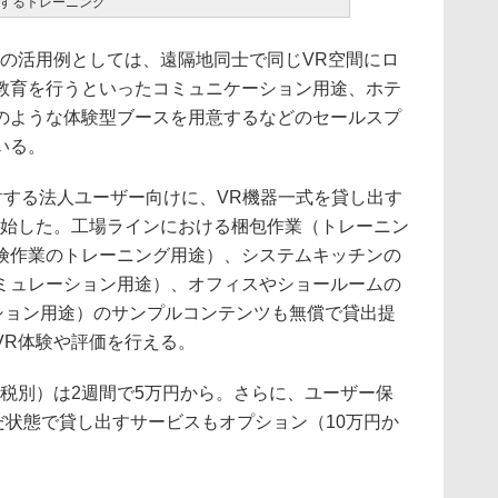
するトレーニング
の活用例としては、遠隔地同士で同じVR空間にロ
教育を行うといったコミュニケーション用途、ホテ
のような体験型ブースを用意するなどのセールスプ
いる。
討する法人ユーザー向けに、VR機器一式を貸し出す
開始した。工場ラインにおける梱包作業（トレーニン
険作業のトレーニング用途）、システムキッチンの
ミュレーション用途）、オフィスやショールームの
ーション用途）のサンプルコンテンツも無償で貸出提
VR体験や評価を行える。
税別）は2週間で5万円から。さらに、ユーザー保
んだ状態で貸し出すサービスもオプション（10万円か