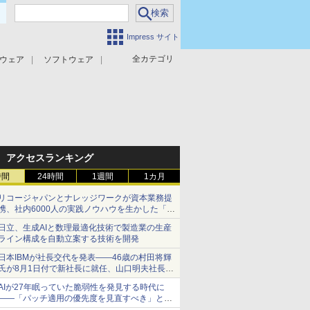
Impress サイト
全カテゴリ
ウェア
ソフトウェア
攻撃対策
マルウェア対策
アクセスランキング
時間
24時間
1週間
1カ月
リコージャパンとナレッジワークが資本業務提
携、社内6000人の実践ノウハウを生かした「AI
商談記録 for RICOH」を展開へ
日立、生成AIと数理最適化技術で製造業の生産
ライン構成を自動立案する技術を開発
日本IBMが社長交代を発表――46歳の村田将輝
氏が8月1日付で新社長に就任、山口明夫社長は
会長へ
AIが27年眠っていた脆弱性を発見する時代に
――「パッチ適用の優先度を見直すべき」とセ
キュリティ専門家