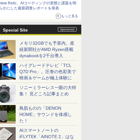
New Relic、AIコーディングの実態と課題を明
らかにした最新調査レポートを発表
もっと見る
Special Site
メモリ32GBでも予算内。産
経新聞社がAMD Ryzen搭載
dynabookを2千台導入
ハイグレードテレビ「TCL
Q7D Pro」。圧巻の色彩美で
映画＆ゲームが極上体験に
ソニーミラーレス一眼の大特
集！ 見どころ記事まとめ
鳥肌ものの「DENON
HOME」サウンドを体感し
た！
AIスマートノートの
iFLYTEK「AINOTE 2」はな