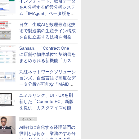
インフォマート、取引データ
をAI分析する経営分析システ
ム「IMAgent」ベータ版を提
供
日立、生成AIと数理最適化技
術で製造業の生産ライン構成
を自動立案する技術を開発
Sansan、「Contract One」
に店舗や物件単位で契約書を
まとめられる新機能「カスタ
ム契約ツリー」を追加
丸紅ネットワークソリューシ
ョンズ、自然言語で高度なデ
ータ分析が可能な「MAIDOA
AI ASSIST」を9月より提供
ユミルリンク、UI・UXを刷
新した「Cuenote FC」新版
を提供 カスタマイズ可能な
ダッシュボード画面を搭載
イベント
AI時代に進化する経理部門の
役割とは何か 業務のすみ分