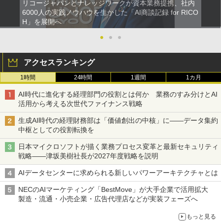
リコージャパンとナレッジワークが資本業務提携、社内
6000人の実践ノウハウを生かした「AI商談記録 for RICO
H」を展開へ
●
●
●
アクセスランキング
1時間
24時間
1週間
1カ月
AI時代に進化する経理部門の役割とは何か 業務のすみ分けとAI
活用から考える次世代ファイナンス戦略
生成AI時代の経理財務部は「価値創出の中核」に――データ集約
中枢としての役割転換を
日本マイクロソフトが描く業務プロセス変革と最新セキュリティ
戦略――津坂美樹社長が2027年度戦略を説明
AIデータセンターに求められる新しいパワーアーキテクチャとは
NECのAIマーケティング「BestMove」が大手企業で活用拡大
製造・流通・小売企業・広告代理店などが実装フェーズへ
もっと見る